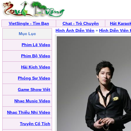
VietSingle - Tìm Bạn
Chat - Trò Chuyện
Hát Karao
Hình Ảnh Diễn Viên
»
Hình Diễn Viên
Mục Lục
Phim Lẽ Video
Phim Bộ Video
Hài Kịch Video
Phóng Sự Video
Game Show Việt
Nhạc Music Video
Nhạc Thiếu Nhi Video
Truyện Cổ Tích