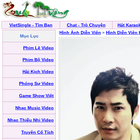
VietSingle - Tìm Bạn
Chat - Trò Chuyện
Hát Karao
Hình Ảnh Diễn Viên
»
Hình Diễn Viên
Mục Lục
Phim Lẽ Video
Phim Bộ Video
Hài Kịch Video
Phóng Sự Video
Game Show Việt
Nhạc Music Video
Nhạc Thiếu Nhi Video
Truyện Cổ Tích