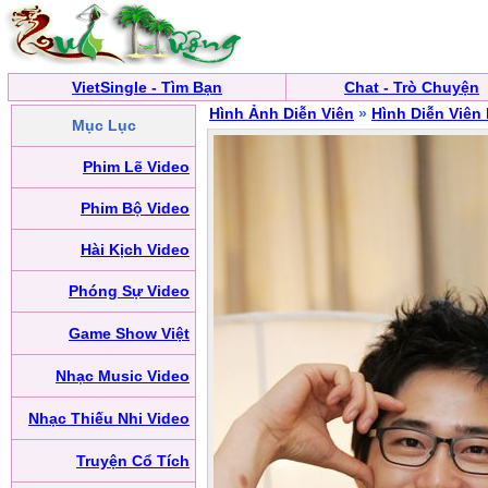
VietSingle - Tìm Bạn
Chat - Trò Chuyện
Hình Ảnh Diễn Viên
»
Hình Diễn Viên
Mục Lục
Phim Lẽ Video
Phim Bộ Video
Hài Kịch Video
Phóng Sự Video
Game Show Việt
Nhạc Music Video
Nhạc Thiếu Nhi Video
Truyện Cổ Tích