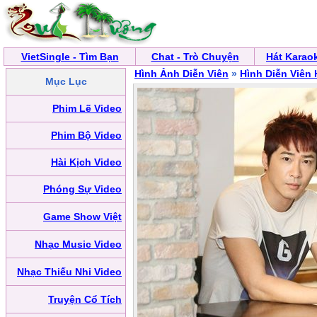
VietSingle - Tìm Bạn
Chat - Trò Chuyện
Hát Karao
Hình Ảnh Diễn Viên
»
Hình Diễn Viên
Mục Lục
Phim Lẽ Video
Phim Bộ Video
Hài Kịch Video
Phóng Sự Video
Game Show Việt
Nhạc Music Video
Nhạc Thiếu Nhi Video
Truyện Cổ Tích