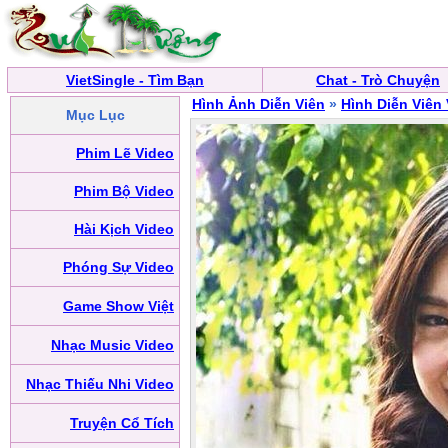
VietSingle - Tìm Bạn
Chat - Trò Chuyện
Hình Ảnh Diễn Viên
»
Hình Diễn Viên
Mục Lục
Phim Lẽ Video
Phim Bộ Video
Hài Kịch Video
Phóng Sự Video
Game Show Việt
Nhạc Music Video
Nhạc Thiếu Nhi Video
Truyện Cổ Tích