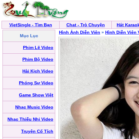
VietSingle - Tìm Bạn
Chat - Trò Chuyện
Hát Karao
Hình Ảnh Diễn Viên
»
Hình Diễn Viên 
Mục Lục
Phim Lẽ Video
Phim Bộ Video
Hài Kịch Video
Phóng Sự Video
Game Show Việt
Nhạc Music Video
Nhạc Thiếu Nhi Video
Truyện Cổ Tích