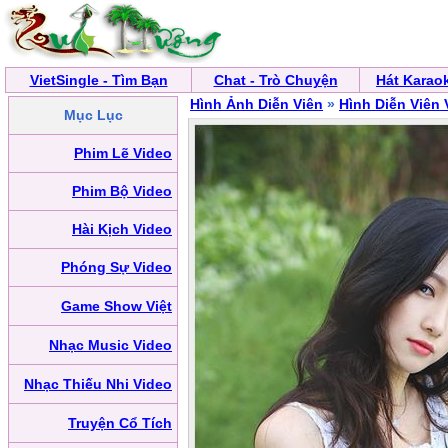
VietSingle - Tìm Bạn
Chat - Trò Chuyện
Hát Karao
Hình Ảnh Diễn Viên
»
Hình Diễn Viên 
Mục Lục
Phim Lẽ Video
Phim Bộ Video
Hài Kịch Video
Phóng Sự Video
Game Show Việt
Nhạc Music Video
Nhạc Thiếu Nhi Video
Truyện Cổ Tích