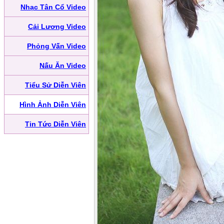
Nhạc Tân Cổ Video
Cải Lương Video
Phỏng Vấn Video
Nấu Ăn Video
Tiểu Sử Diễn Viên
Hình Ảnh Diễn Viên
Tin Tức Diễn Viên