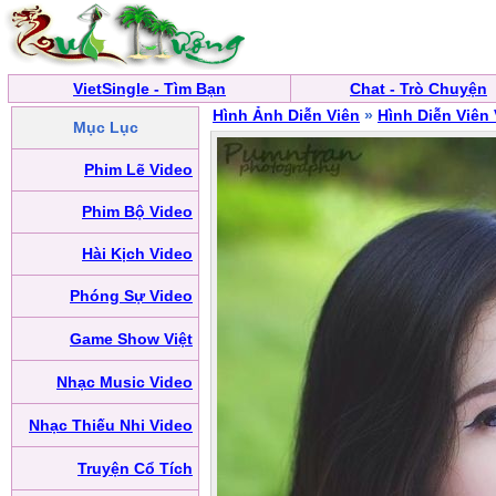
VietSingle - Tìm Bạn
Chat - Trò Chuyện
Hình Ảnh Diễn Viên
»
Hình Diễn Viên
Mục Lục
Phim Lẽ Video
Phim Bộ Video
Hài Kịch Video
Phóng Sự Video
Game Show Việt
Nhạc Music Video
Nhạc Thiếu Nhi Video
Truyện Cổ Tích