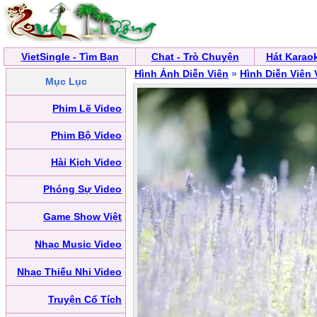
VietSingle - Tìm Bạn
Chat - Trò Chuyện
Hát Karao
Hình Ảnh Diễn Viên
»
Hình Diễn Viên 
Mục Lục
Phim Lẽ Video
Phim Bộ Video
Hài Kịch Video
Phóng Sự Video
Game Show Việt
Nhạc Music Video
Nhạc Thiếu Nhi Video
Truyện Cổ Tích