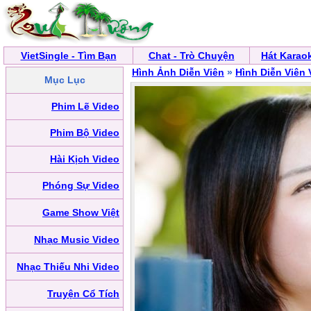
VietSingle - Tìm Bạn
Chat - Trò Chuyện
Hát Karao
Hình Ảnh Diễn Viên
»
Hình Diễn Viên 
Mục Lục
Phim Lẽ Video
Phim Bộ Video
Hài Kịch Video
Phóng Sự Video
Game Show Việt
Nhạc Music Video
Nhạc Thiếu Nhi Video
Truyện Cổ Tích