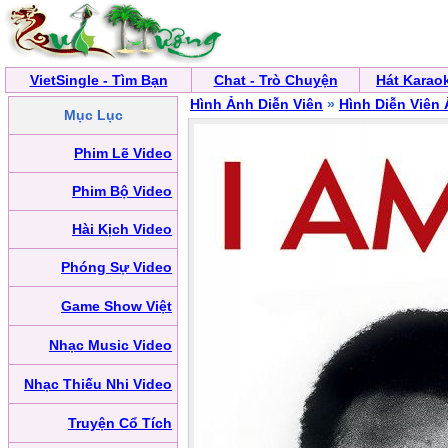
VietSingle - Tìm Bạn
Chat - Trò Chuyện
Hát Karao
Hình Ảnh Diễn Viên
»
Hình Diễn Viên
Mục Lục
Phim Lẽ Video
Phim Bộ Video
Hài Kịch Video
Phóng Sự Video
Game Show Việt
Nhạc Music Video
Nhạc Thiếu Nhi Video
Truyện Cổ Tích