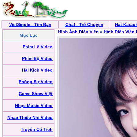
VietSingle - Tìm Bạn
Chat - Trò Chuyện
Hát Karao
Hình Ảnh Diễn Viên
»
Hình Diễn Viên
Mục Lục
Phim Lẽ Video
Phim Bộ Video
Hài Kịch Video
Phóng Sự Video
Game Show Việt
Nhạc Music Video
Nhạc Thiếu Nhi Video
Truyện Cổ Tích