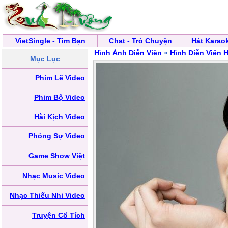
VietSingle - Tìm Bạn
Chat - Trò Chuyện
Hát Karao
Hình Ảnh Diễn Viên
»
Hình Diễn Viên 
Mục Lục
Phim Lẽ Video
Phim Bộ Video
Hài Kịch Video
Phóng Sự Video
Game Show Việt
Nhạc Music Video
Nhạc Thiếu Nhi Video
Truyện Cổ Tích