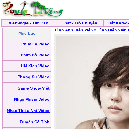
VietSingle - Tìm Bạn
Chat - Trò Chuyện
Hát Karao
Hình Ảnh Diễn Viên
»
Hình Diễn Viên
Mục Lục
Phim Lẽ Video
Phim Bộ Video
Hài Kịch Video
Phóng Sự Video
Game Show Việt
Nhạc Music Video
Nhạc Thiếu Nhi Video
Truyện Cổ Tích