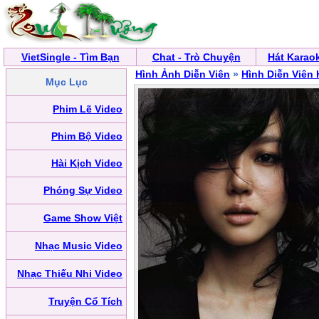
VietSingle - Tìm Bạn
Chat - Trò Chuyện
Hát Karao
Hình Ảnh Diễn Viên
»
Hình Diễn Viên
Mục Lục
Phim Lẽ Video
Phim Bộ Video
Hài Kịch Video
Phóng Sự Video
Game Show Việt
Nhạc Music Video
Nhạc Thiếu Nhi Video
Truyện Cổ Tích