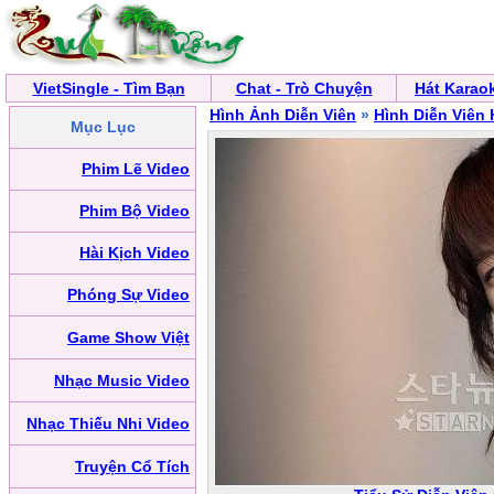
VietSingle - Tìm Bạn
Chat - Trò Chuyện
Hát Karao
Hình Ảnh Diễn Viên
»
Hình Diễn Viên
Mục Lục
Phim Lẽ Video
Phim Bộ Video
Hài Kịch Video
Phóng Sự Video
Game Show Việt
Nhạc Music Video
Nhạc Thiếu Nhi Video
Truyện Cổ Tích