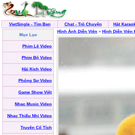
VietSingle - Tìm Bạn
Chat - Trò Chuyện
Hát Karao
Hình Ảnh Diễn Viên
»
Hình Diễn Viên
Mục Lục
Phim Lẽ Video
Phim Bộ Video
Hài Kịch Video
Phóng Sự Video
Game Show Việt
Nhạc Music Video
Nhạc Thiếu Nhi Video
Truyện Cổ Tích