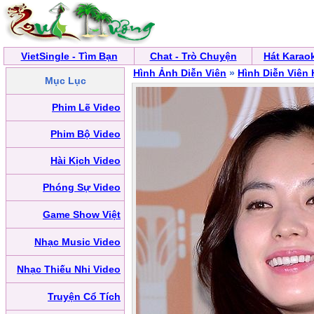
VietSingle - Tìm Bạn
Chat - Trò Chuyện
Hát Karao
Hình Ảnh Diễn Viên
»
Hình Diễn Viên
Mục Lục
Phim Lẽ Video
Phim Bộ Video
Hài Kịch Video
Phóng Sự Video
Game Show Việt
Nhạc Music Video
Nhạc Thiếu Nhi Video
Truyện Cổ Tích