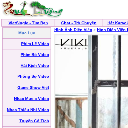
VietSingle - Tìm Bạn
Chat - Trò Chuyện
Hát Karao
Hình Ảnh Diễn Viên
»
Hình Diễn Viên
Mục Lục
Phim Lẽ Video
Phim Bộ Video
Hài Kịch Video
Phóng Sự Video
Game Show Việt
Nhạc Music Video
Nhạc Thiếu Nhi Video
Truyện Cổ Tích