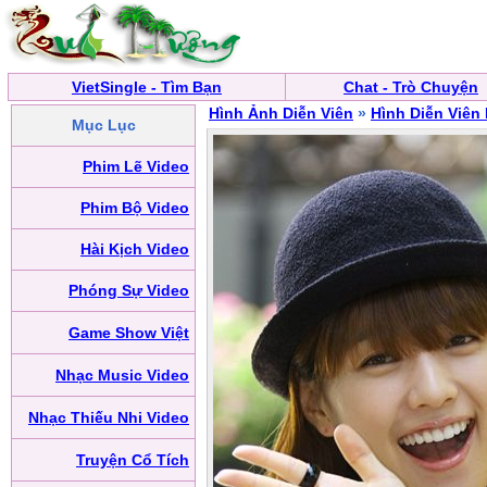
VietSingle - Tìm Bạn
Chat - Trò Chuyện
Hình Ảnh Diễn Viên
»
Hình Diễn Viên
Mục Lục
Phim Lẽ Video
Phim Bộ Video
Hài Kịch Video
Phóng Sự Video
Game Show Việt
Nhạc Music Video
Nhạc Thiếu Nhi Video
Truyện Cổ Tích