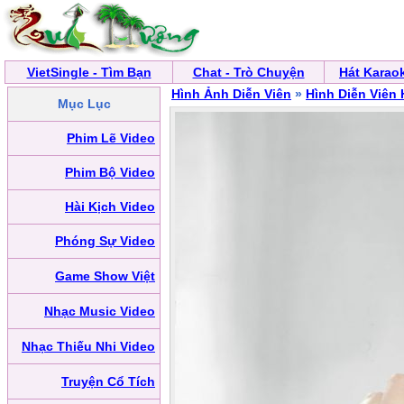
VietSingle - Tìm Bạn
Chat - Trò Chuyện
Hát Karao
Hình Ảnh Diễn Viên
»
Hình Diễn Viên
Mục Lục
Phim Lẽ Video
Phim Bộ Video
Hài Kịch Video
Phóng Sự Video
Game Show Việt
Nhạc Music Video
Nhạc Thiếu Nhi Video
Truyện Cổ Tích