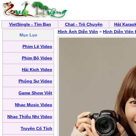
VietSingle - Tìm Bạn
Chat - Trò Chuyện
Hát Karao
Hình Ảnh Diễn Viên
»
Hình Diễn Viên
Mục Lục
Phim Lẽ Video
Phim Bộ Video
Hài Kịch Video
Phóng Sự Video
Game Show Việt
Nhạc Music Video
Nhạc Thiếu Nhi Video
Truyện Cổ Tích