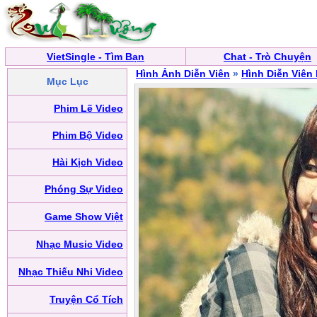
VietSingle - Tìm Bạn
Chat - Trò Chuyện
Hình Ảnh Diễn Viên
»
Hình Diễn Viên
Mục Lục
Phim Lẽ Video
Phim Bộ Video
Hài Kịch Video
Phóng Sự Video
Game Show Việt
Nhạc Music Video
Nhạc Thiếu Nhi Video
Truyện Cổ Tích