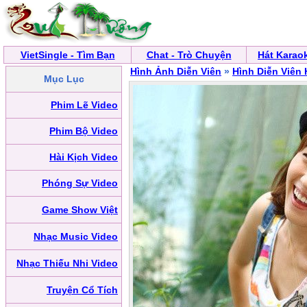
VietSingle - Tìm Bạn
Chat - Trò Chuyện
Hát Karao
Hình Ảnh Diễn Viên
»
Hình Diễn Viên
Mục Lục
Phim Lẽ Video
Phim Bộ Video
Hài Kịch Video
Phóng Sự Video
Game Show Việt
Nhạc Music Video
Nhạc Thiếu Nhi Video
Truyện Cổ Tích