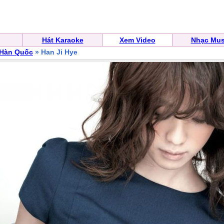
Hát Karaoke
Xem Video
Nhạc Mus
 Hàn Quốc
» Han Ji Hye