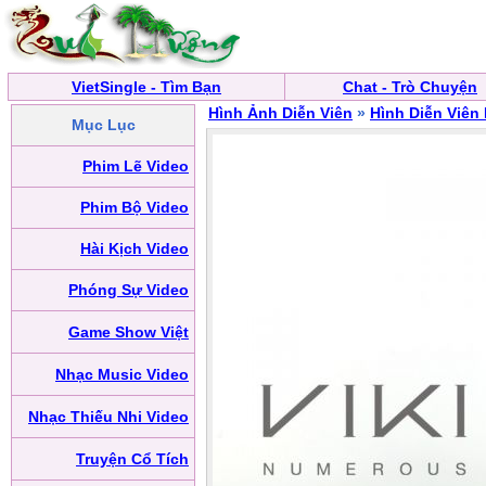
VietSingle - Tìm Bạn
Chat - Trò Chuyện
Hình Ảnh Diễn Viên
»
Hình Diễn Viên
Mục Lục
Phim Lẽ Video
Phim Bộ Video
Hài Kịch Video
Phóng Sự Video
Game Show Việt
Nhạc Music Video
Nhạc Thiếu Nhi Video
Truyện Cổ Tích