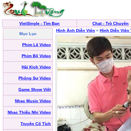
VietSingle - Tìm Bạn
Chat - Trò Chuyện
Hình Ảnh Diễn Viên
»
Hình Diễn Viên
Mục Lục
Phim Lẽ Video
Phim Bộ Video
Hài Kịch Video
Phóng Sự Video
Game Show Việt
Nhạc Music Video
Nhạc Thiếu Nhi Video
Truyện Cổ Tích