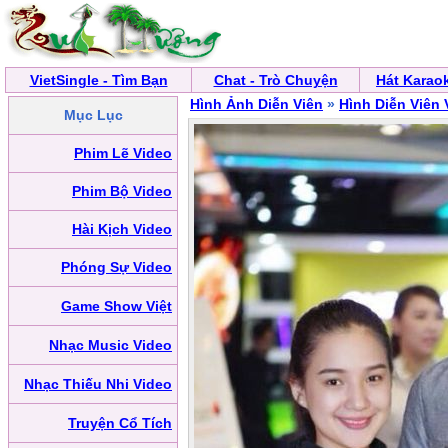
VietSingle - Tìm Bạn
Chat - Trò Chuyện
Hát Karao
Hình Ảnh Diễn Viên
»
Hình Diễn Viên 
Mục Lục
Phim Lẽ Video
Phim Bộ Video
Hài Kịch Video
Phóng Sự Video
Game Show Việt
Nhạc Music Video
Nhạc Thiếu Nhi Video
Truyện Cổ Tích