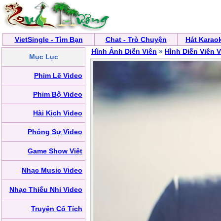
VietSingle - Tìm Bạn
Chat - Trò Chuyện
Hát Karao
Hình Ảnh Diễn Viên
»
Hình Diễn Viên 
Mục Lục
Phim Lẽ Video
Phim Bộ Video
Hài Kịch Video
Phóng Sự Video
Game Show Việt
Nhạc Music Video
Nhạc Thiếu Nhi Video
Truyện Cổ Tích