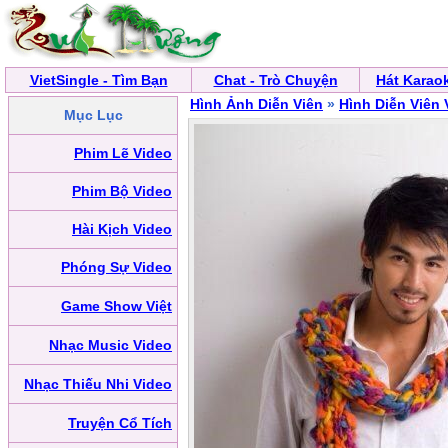
VietSingle - Tìm Bạn
Chat - Trò Chuyện
Hát Karao
Hình Ảnh Diễn Viên
»
Hình Diễn Viên 
Mục Lục
Phim Lẽ Video
Phim Bộ Video
Hài Kịch Video
Phóng Sự Video
Game Show Việt
Nhạc Music Video
Nhạc Thiếu Nhi Video
Truyện Cổ Tích