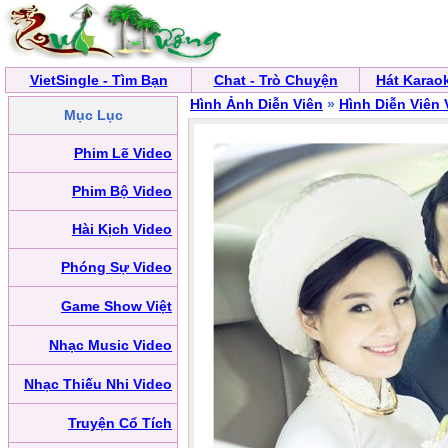
VietSingle - Tìm Bạn
Chat - Trò Chuyện
Hát Karao
Hình Ảnh Diễn Viên
»
Hình Diễn Viên 
Mục Lục
Phim Lẽ Video
Phim Bộ Video
Hài Kịch Video
Phóng Sự Video
Game Show Việt
Nhạc Music Video
Nhạc Thiếu Nhi Video
Truyện Cổ Tích