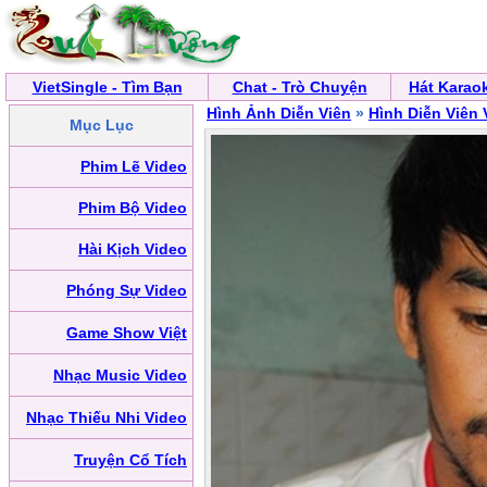
VietSingle - Tìm Bạn
Chat - Trò Chuyện
Hát Karao
Hình Ảnh Diễn Viên
»
Hình Diễn Viên 
Mục Lục
Phim Lẽ Video
Phim Bộ Video
Hài Kịch Video
Phóng Sự Video
Game Show Việt
Nhạc Music Video
Nhạc Thiếu Nhi Video
Truyện Cổ Tích