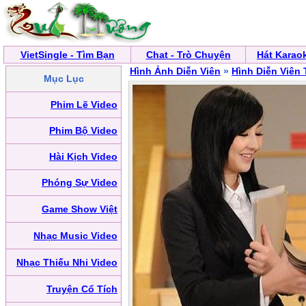
VietSingle - Tìm Bạn
Chat - Trò Chuyện
Hát Karao
Hình Ảnh Diễn Viên
»
Hình Diễn Viên
Mục Lục
Phim Lẽ Video
Phim Bộ Video
Hài Kịch Video
Phóng Sự Video
Game Show Việt
Nhạc Music Video
Nhạc Thiếu Nhi Video
Truyện Cổ Tích