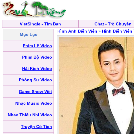
VietSingle - Tìm Bạn
Chat - Trò Chuyện
Hình Ảnh Diễn Viên
»
Hình Diễn Viên
Mục Lục
Phim Lẽ Video
Phim Bộ Video
Hài Kịch Video
Phóng Sự Video
Game Show Việt
Nhạc Music Video
Nhạc Thiếu Nhi Video
Truyện Cổ Tích