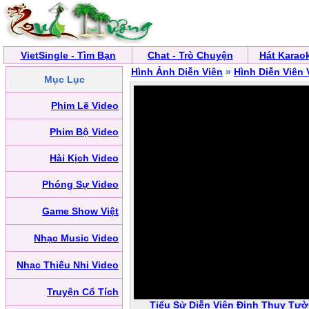
VietSingle - Tìm Bạn
Chat - Trò Chuyện
Hát Karao
Hình Ảnh Diễn Viên
»
Hình Diễn Viên 
Mục Lục
Phim Lẽ Video
Phim Bộ Video
Hài Kịch Video
Phóng Sự Video
Game Show Việt
Nhạc Music Video
Nhạc Thiếu Nhi Video
Truyện Cổ Tích
Tiểu Sử Diễn Viên Đinh Thụy Tườ