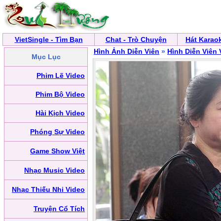
VietSingle - Tìm Bạn
Chat - Trò Chuyện
Hát Karao
Hình Ảnh Diễn Viên
»
Hình Diễn Viên 
Mục Lục
Phim Lẽ Video
Phim Bộ Video
Hài Kịch Video
Phóng Sự Video
Game Show Việt
Nhạc Music Video
Nhạc Thiếu Nhi Video
Truyện Cổ Tích