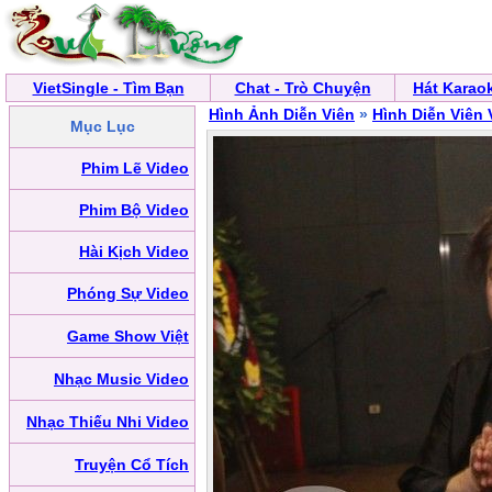
VietSingle - Tìm Bạn
Chat - Trò Chuyện
Hát Karao
Hình Ảnh Diễn Viên
»
Hình Diễn Viên 
Mục Lục
Phim Lẽ Video
Phim Bộ Video
Hài Kịch Video
Phóng Sự Video
Game Show Việt
Nhạc Music Video
Nhạc Thiếu Nhi Video
Truyện Cổ Tích