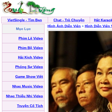
VietSingle - Tìm Bạn
Chat - Trò Chuyện
Hát Karao
Hình Ảnh Diễn Viên
»
Hình Diễn Viên 
Mục Lục
Phim Lẽ Video
Phim Bộ Video
Hài Kịch Video
Phóng Sự Video
Game Show Việt
Nhạc Music Video
Nhạc Thiếu Nhi Video
Truyện Cổ Tích