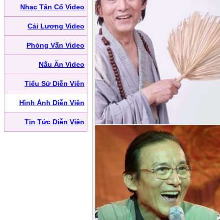
Nhạc Tân Cổ Video
Cải Lương Video
Phỏng Vấn Video
Nấu Ăn Video
Tiểu Sử Diễn Viên
Hình Ảnh Diễn Viên
Tin Tức Diễn Viên