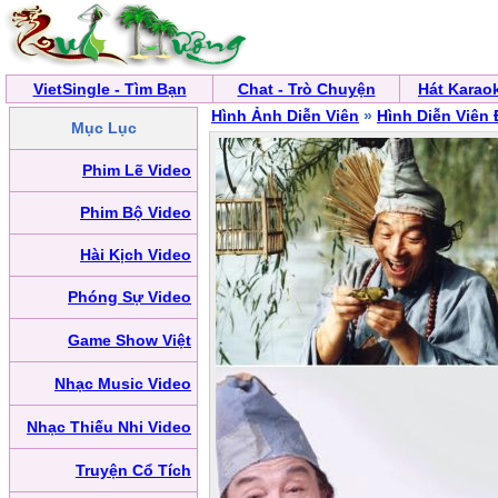
VietSingle - Tìm Bạn
Chat - Trò Chuyện
Hát Karao
Hình Ảnh Diễn Viên
»
Hình Diễn Viên 
Mục Lục
Phim Lẽ Video
Phim Bộ Video
Hài Kịch Video
Phóng Sự Video
Game Show Việt
Nhạc Music Video
Nhạc Thiếu Nhi Video
Truyện Cổ Tích