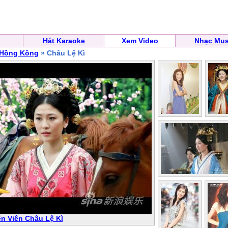
Hát Karaoke
Xem Video
Nhạc Mus
 Hồng Kông
» Châu Lệ Kì
ễn Viên Châu Lệ Kì