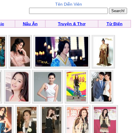
Tên Diễn Viên
ic
Nấu Ăn
Truyện & Thơ
Từ Điển