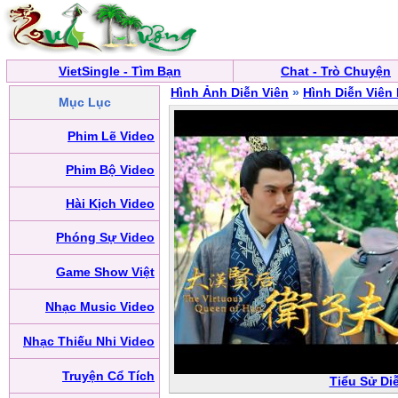
VietSingle - Tìm Bạn
Chat - Trò Chuyện
Hình Ảnh Diễn Viên
»
Hình Diễn Viên
Mục Lục
Phim Lẽ Video
Phim Bộ Video
Hài Kịch Video
Phóng Sự Video
Game Show Việt
Nhạc Music Video
Nhạc Thiếu Nhi Video
Truyện Cổ Tích
Tiểu Sử Di