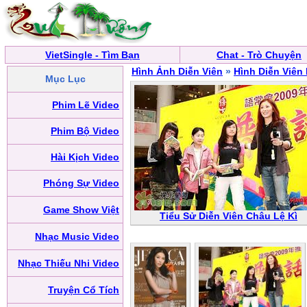
VietSingle - Tìm Bạn
Chat - Trò Chuyện
Hình Ảnh Diễn Viên
»
Hình Diễn Viên
Mục Lục
Phim Lẽ Video
Phim Bộ Video
Hài Kịch Video
Phóng Sự Video
Game Show Việt
Tiểu Sử Diễn Viên Châu Lệ Kì
Nhạc Music Video
Nhạc Thiếu Nhi Video
Truyện Cổ Tích