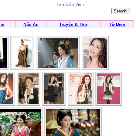
Tên Diễn Viên
ic
Nấu Ăn
Truyện & Thơ
Từ Điển