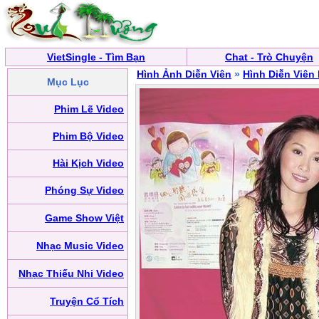
VietSingle - Tìm Bạn
Chat - Trò Chuyện
Hình Ảnh Diễn Viên
»
Hình Diễn Viên
Mục Lục
Phim Lẽ Video
Phim Bộ Video
Hài Kịch Video
Phóng Sự Video
Game Show Việt
Nhạc Music Video
Nhạc Thiếu Nhi Video
Truyện Cổ Tích