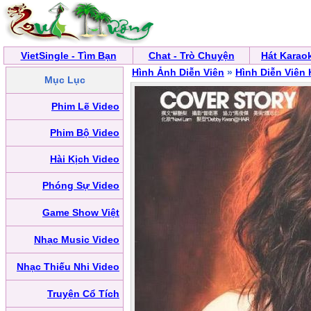
VietSingle - Tìm Bạn
Chat - Trò Chuyện
Hát Karao
Hình Ảnh Diễn Viên
»
Hình Diễn Viên
Mục Lục
Phim Lẽ Video
Phim Bộ Video
Hài Kịch Video
Phóng Sự Video
Game Show Việt
Nhạc Music Video
Nhạc Thiếu Nhi Video
Truyện Cổ Tích