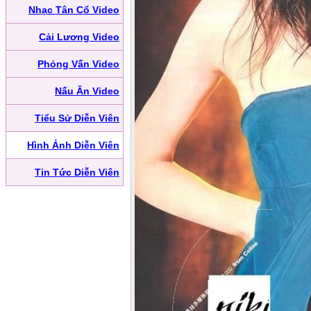
Nhạc Tân Cổ Video
Cải Lương Video
Phỏng Vấn Video
Nấu Ăn Video
Tiểu Sử Diễn Viên
Hình Ảnh Diễn Viên
Tin Tức Diễn Viên