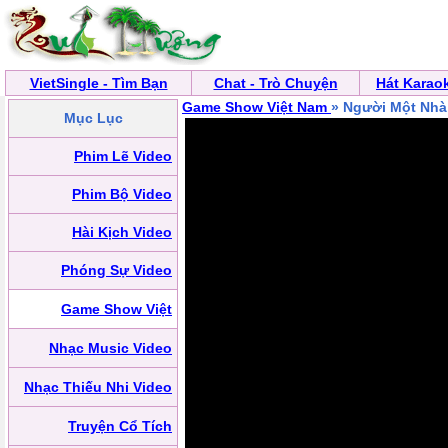
VietSingle - Tìm Bạn
Chat - Trò Chuyện
Hát Karao
Game Show Việt Nam
» Người Một Nhà
Mục Lục
Phim Lẽ Video
Phim Bộ Video
Hài Kịch Video
Phóng Sự Video
Game Show Việt
Nhạc Music Video
Nhạc Thiếu Nhi Video
Truyện Cổ Tích