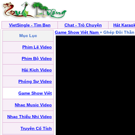
VietSingle - Tìm Bạn
Chat - Trò Chuyện
Hát Karao
Game Show Việt Nam
» Ghép Đôi Thần
Mục Lục
Phim Lẽ Video
Phim Bộ Video
Hài Kịch Video
Phóng Sự Video
Game Show Việt
Nhạc Music Video
Nhạc Thiếu Nhi Video
Truyện Cổ Tích