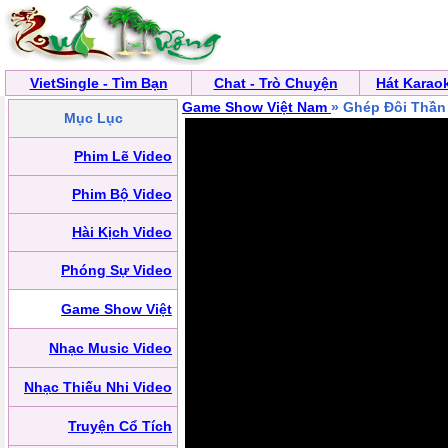
VietSingle - Tìm Bạn
Chat - Trò Chuyện
Hát Karao
Game Show Việt Nam
» Ghép Đôi Thần
Mục Lục
Phim Lẽ Video
Phim Bộ Video
Hài Kịch Video
Phóng Sự Video
Game Show Việt
Nhạc Music Video
Nhạc Thiếu Nhi Video
Truyện Cổ Tích