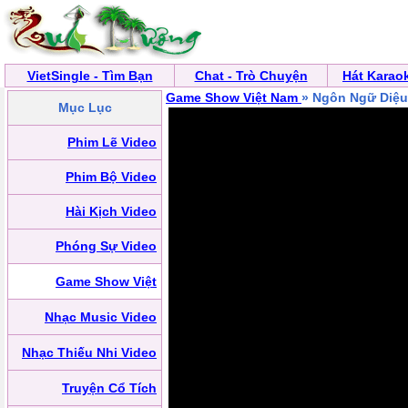
VietSingle - Tìm Bạn
Chat - Trò Chuyện
Hát Karao
Game Show Việt Nam
» Ngôn Ngữ Diệu
Mục Lục
Phim Lẽ Video
Phim Bộ Video
Hài Kịch Video
Phóng Sự Video
Game Show Việt
Nhạc Music Video
Nhạc Thiếu Nhi Video
Truyện Cổ Tích