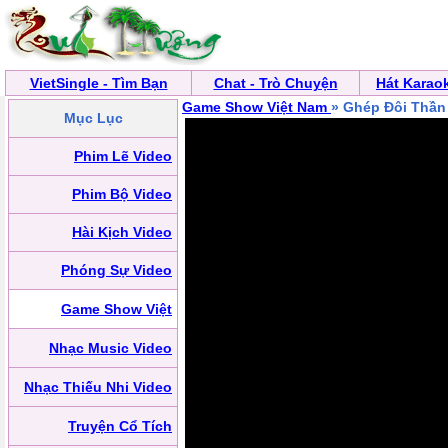
VietSingle - Tìm Bạn
Chat - Trò Chuyện
Hát Karao
Game Show Việt Nam
» Ghép Đôi Thần
Mục Lục
Phim Lẽ Video
Phim Bộ Video
Hài Kịch Video
Phóng Sự Video
Game Show Việt
Nhạc Music Video
Nhạc Thiếu Nhi Video
Truyện Cổ Tích