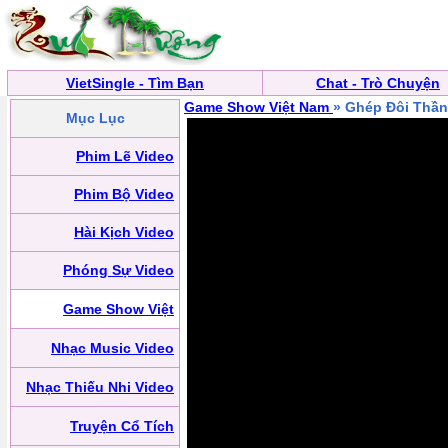
VietSingle - Tìm Bạn
Chat - Trò Chuyện
Game Show Việt Nam
» Ghép Đôi Thần
Mục Lục
Phim Lẽ Video
Phim Bộ Video
Hài Kịch Video
Phóng Sự Video
Game Show Việt
Nhạc Music Video
Nhạc Thiếu Nhi Video
Truyện Cổ Tích