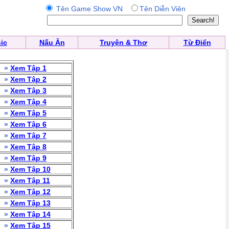
Tên Game Show VN
Tên Diễn Viên
ic
Nấu Ăn
Truyện & Thơ
Từ Điển
»
Xem Tập 1
»
Xem Tập 2
»
Xem Tập 3
»
Xem Tập 4
»
Xem Tập 5
»
Xem Tập 6
»
Xem Tập 7
»
Xem Tập 8
»
Xem Tập 9
»
Xem Tập 10
»
Xem Tập 11
»
Xem Tập 12
»
Xem Tập 13
»
Xem Tập 14
»
Xem Tập 15