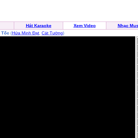
Hát Karaoke
Xem Video
Nhạc Mus
 Tốc
(
Hứa Minh Đạt
,
Cát Tường
)