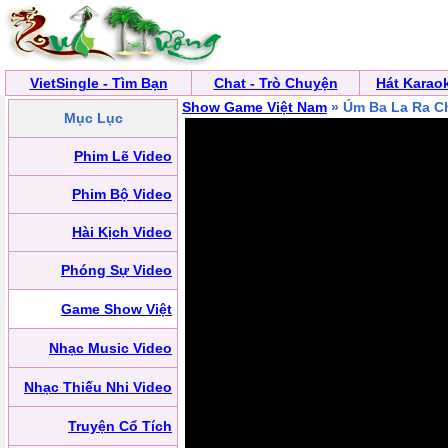
VietSingle - Tìm Bạn
Chat - Trò Chuyện
Hát Karao
Show Game Việt Nam
» Úm Ba La Ra C
Mục Lục
Phim Lẽ Video
Phim Bộ Video
Hài Kịch Video
Phóng Sự Video
Game Show Việt
Nhạc Music Video
Nhạc Thiếu Nhi Video
Truyện Cổ Tích