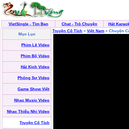
VietSingle - Tìm Bạn
Chat - Trò Chuyện
Hát Karao
Truyện Cổ Tích
»
Việt Nam
» Chuyện C
Mục Lục
Phim Lẽ Video
Phim Bộ Video
Hài Kịch Video
Phóng Sự Video
Game Show Việt
Nhạc Music Video
Nhạc Thiếu Nhi Video
Truyện Cổ Tích